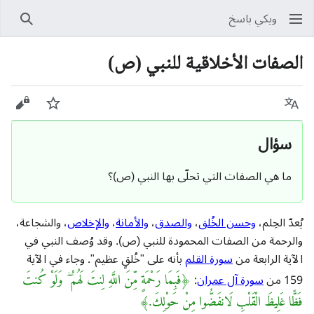
ويكي باسخ
بحث
الصفات الأخلاقية للنبي (ص)
اللغة
راقب
عرض 
سؤال
ما هي الصفات التي تحلّى بها النبي (ص)؟
يُعدّ الحِلم،
وحسن الخُلق
،
والصدق
،
والأمانة
،
والإخلاص
، والشجاعة،
والرحمة من الصفات المحمودة للنبي (ص). وقد وُصف النبي في
الآية الرابعة من
سورة القلم
بأنه على "خُلقٍ عظيم". وجاء في الآية
159 من
سورة آل عمران
:
﴿فَبِمَا رَحْمَةٍ مِّنَ اللَّهِ لِنتَ لَهُمْ ۖ وَلَوْ كُنتَ
فَظًّا غَلِيظَ الْقَلْبِ لَانفَضُّوا مِنْ حَوْلِكَ.
﴾