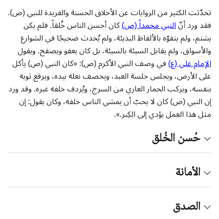
تحدّثت الكثير من الروايات عن الأخلاق الحسنة والفريدة للنبي (ص).
فقد ورد أنّ
النبي محمداً (ص)
كان أحسن الناس خُلقاً. فلم يكن
يشتم، ولم يتفوّه بالألفاظ البذيئة، ولم يُحدث ضجيجًا في الشوارع
والأسواق، ولم يقابل السيئة بالسيئة، بل كان يعفو ويصفح. ويقول
الإمام علي (ع)
في وصف النبي الأكرم (ص): «كان النبي (ص) يأكل
على الأرض، ويجلس جلسة العبد، ويخصف نعله بيده، ويرقع ثوبه
بنفسه، ويركب الحمار العاري من السرج، ويُردف خلفه غيره. وقد ورد
إن النبي (ص) كان لا يحبّ أن يمشي الناس خلفه، وكان يقول: إن
مثل هذا العمل يؤدي إلى الكِبر.».
حُسن الخُلق
الأمانة
الصدق