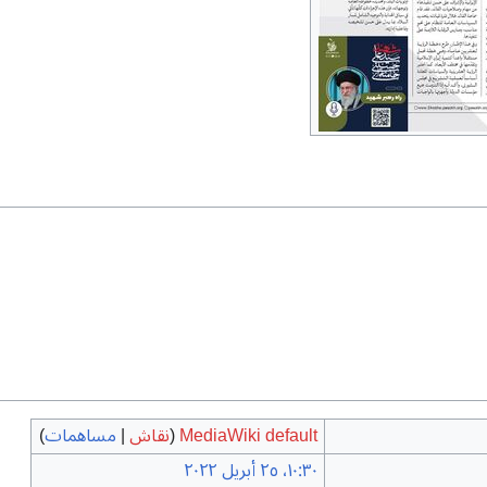
MediaWiki default
(
نقاش
|
مساهمات
)
١٠:٣٠، ٢٥ أبريل ٢٠٢٢