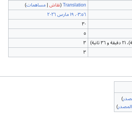
Translation
(
نقاش
|
مساهمات
)
٠٣:٥٦، ١٩ مارس ٢٠٢٦
٣٠
٥
٣
٣
صدر
)
لمصدر
)