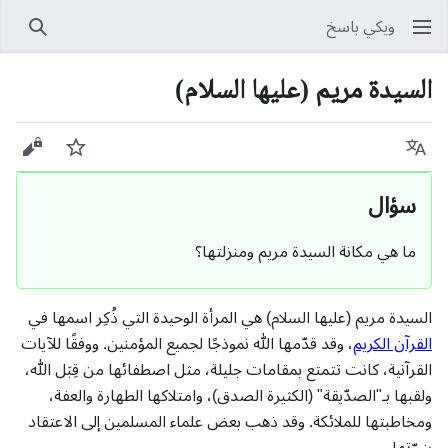
ويكي باسخ
بحث
السيدة مريم (عليها السلام)
اللغة
راقب
عرض 
سؤال
ما هي مكانة السيدة مريم ومنزلتها؟
السيدة مريم (عليها السلام) هي المرأة الوحيدة التي ذُكِر اسمها في
القرآن الكريم
، وقد قدّمها الله نموذجًا لجميع المؤمنين. ووفقًا للآيات
القرآنية، كانت تتمتع بمقامات جليلة، مثل اصطفائها من قِبَل الله،
ولقبها بـ"الصدّيقة" (الكثيرة الصدق)، وامتلاكها الطهارة والعفة،
ومخاطبتها للملائكة. وقد ذهب بعض علماء المسلمين إلى الاعتقاد