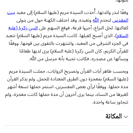
بنبوّتها.
وفقًا لنذر والدتها، أُخذت السيدة مريم (عليها السلام) إلى معبد
بيت
المقدس
لتخدم
الله
وتعبده. وقد اختلف الكهنة حول من يتولى
كفالتها. لحل النزاع، أجروا قرعة، فوقع السهم على
النبي زكريا (عليه
السلام)
، الذي أصبح كفيلها. كانت السيدة مريم (عليها السلام) تتعبد
في الجزء الشرقي من المعبد، واشتهرت بالتقوى بين قومها. ووفقًا
للقرآن الكريم، كان النبي زكريا (عليه السلام) يرى لديها طعامًا
ويسألها عن مصدره، فكانت تجيبه بأنه مرسل من الله.
وبحسب ظاهر آيات القرآن وتصريح الروايات، حملت السيدة مريم
(عليها السلام) بمعجزة دون الطرق المعتادة للحمل. ولم يذكر القرآن
مدة حملها. ووفقًا لرأي بعض المفسرين، استمر حملها تسعة أشهر
كغيرها من النساء، بينما يرى آخرون أن مدة حملها كانت معجزة، ولم
تتجاوز ساعة واحدة.
المكانة